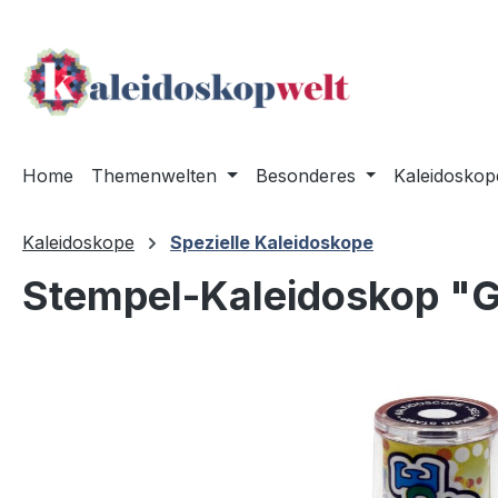
m Hauptinhalt springen
Zur Suche springen
Zur Hauptnavigation springen
Home
Themenwelten
Besonderes
Kaleidoskop
Kaleidoskope
Spezielle Kaleidoskope
Stempel-Kaleidoskop "
Bildergalerie überspringen