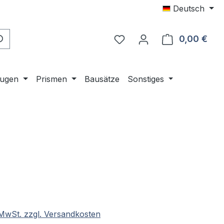
Deutsch
0,00 €
Ware
ugen
Prismen
Bausätze
Sonstiges
eis:
. MwSt. zzgl. Versandkosten