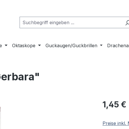
e
Oktaskope
Guckaugen/Guckbrillen
Drachena
Gerbara"
Regulärer Pr
1,45 €
Preise inkl