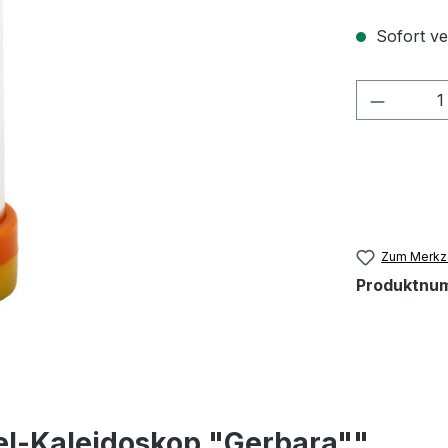
Sofort ve
Produkt
Zum Merkze
Produktnu
el-Kaleidoskop "Gerbara""