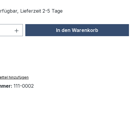
rfügbar, Lieferzeit 2-5 Tage
 Anzahl: Gib den gewünschten Wert ein 
In den Warenkorb
ttel hinzufügen
mmer:
111-0002