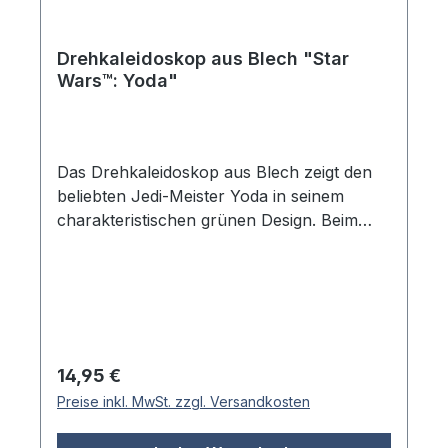
Drehkaleidoskop aus Blech "Star
Wars™: Yoda"
Das Drehkaleidoskop aus Blech zeigt den
beliebten Jedi-Meister Yoda in seinem
charakteristischen grünen Design. Beim
Drehen am unteren Ende entstehen
faszinierende Farbmuster und
geometrische Formen. Das Blechgehäuse
mit dem detailgetreuen Star Wars Motiv
macht es zu einem schönen Sammlerobjekt
für Fans. Die praktische Handhabung
Regulärer Preis:
14,95 €
ermöglicht es, durch einfaches Drehen
Preise inkl. MwSt. zzgl. Versandkosten
immer neue kaleidoskopische Muster zu
erzeugen. Beim Durchschauen entstehen