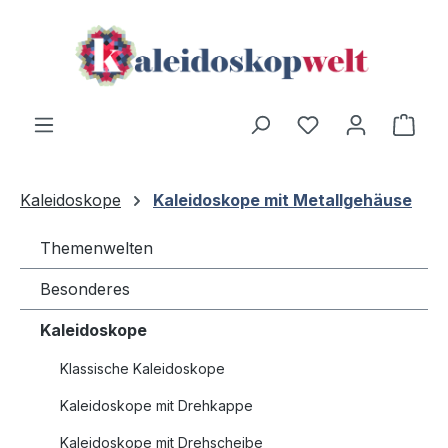
Zum Hauptinhalt springen
Du hast 0 Produ
Ware
Kaleidoskope
Kaleidoskope mit Metallgehäuse
Themenwelten
Besonderes
Kaleidoskope
Klassische Kaleidoskope
Kaleidoskope mit Drehkappe
Kaleidoskope mit Drehscheibe