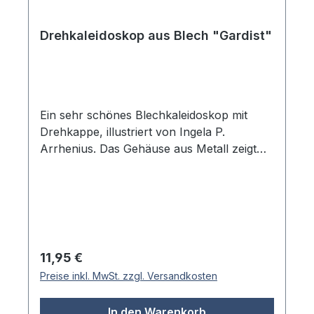
Drehkaleidoskop aus Blech "Gardist"
Ein sehr schönes Blechkaleidoskop mit
Drehkappe, illustriert von Ingela P.
Arrhenius. Das Gehäuse aus Metall zeigt
die charakteristische Figur eines Gardisten
in leuchtend roter Uniform mit schwarzer
Mütze und einem charmanten Schnurrbart.
Die detailreichen Illustrationen verleihen
diesem Kaleidoskop einen besonderen
visuellen Reiz. Durch Drehen der Kappe am
Regulärer Preis:
11,95 €
oberen Ende entstehen beim
Preise inkl. MwSt. zzgl. Versandkosten
Durchschauen immer neue
kaleidoskopische Muster der gespiegelten
In den Warenkorb