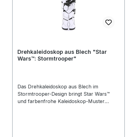
Spiegeleffekte mit dem ikonischen Star
Wars™ Design und bietet sowohl Kindern
als auch erwachsenen Sammlern einen
interessanten Blick in die Welt der Optik.
Maße (L × B): 18,5 × 5,5 cm Altersangabe:
ab 3 Jahre
Drehkaleidoskop aus Blech "Star
Wars™: Stormtrooper"
Das Drehkaleidoskop aus Blech im
Stormtrooper-Design bringt Star Wars™
und farbenfrohe Kaleidoskop-Muster
zusammen. Das weiße Metallgehäuse zeigt
die charakteristische Rüstung des
imperialen Soldaten und bietet beim
Durchblicken und Drehen faszinierende