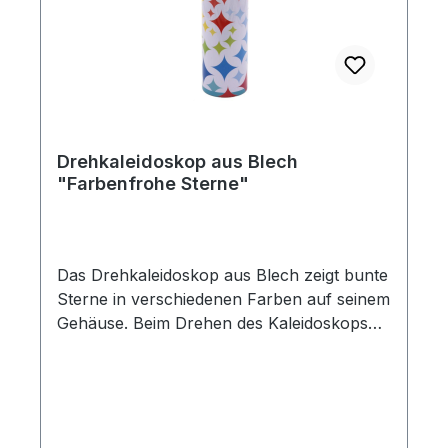
Spiegeloptik zu entdecken. Maße (L × B):
18,0 × 5,5 cm Altersangabe: ab 3 Jahre
Drehkaleidoskop aus Blech
"Farbenfrohe Sterne"
Das Drehkaleidoskop aus Blech zeigt bunte
Sterne in verschiedenen Farben auf seinem
Gehäuse. Beim Drehen des Kaleidoskops
entstehen wechselnde Muster, die durch
die beweglichen Teile im Inneren erzeugt
werden. Das Metallgehäuse macht das
Kaleidoskop robust für den täglichen
Gebrauch. Ein schönes Geschenk für