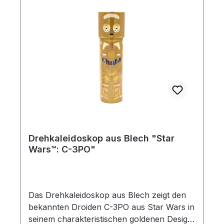
angenehm in der Hand und lässt sich leicht
bedienen. Die Blechoberfläche verleiht dem
Kaleidoskop eine authentische Vintage-
Ausstrahlung. Maße (L × B): 18,5 × 5,3 cm
Altersangabe: ab 3 Jahre
Drehkaleidoskop aus Blech "Star
Wars™: C-3PO"
Das Drehkaleidoskop aus Blech zeigt den
bekannten Droiden C-3PO aus Star Wars in
seinem charakteristischen goldenen Design.