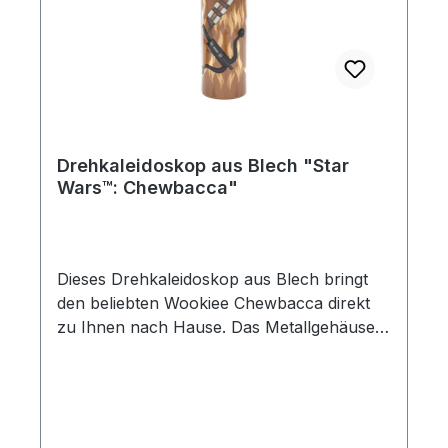
ab 3 Jahre
Drehkaleidoskop aus Blech "Star
Wars™: Chewbacca"
Dieses Drehkaleidoskop aus Blech bringt
den beliebten Wookiee Chewbacca direkt
zu Ihnen nach Hause. Das Metallgehäuse
zeigt den charakteristischen Look der Star
Wars Figur mit seinem zotteligen Fell und
der typischen Ausrüstung. Beim Drehen
entstehen faszinierende Muster, die kleine
und große Star Wars Fans begeistern