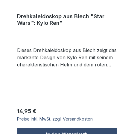
Drehkaleidoskop aus Blech "Star
Wars™: Kylo Ren"
Dieses Drehkaleidoskop aus Blech zeigt das
markante Design von Kylo Ren mit seinem
charakteristischen Helm und dem roten
Lichtschwert. Beim Drehen am unteren
Ende entstehen faszinierende Muster durch
die bunten Elemente im Inneren. Das
Metallgehäuse macht es zu einem robusten
Begleiter für kleine Star Wars™ Fans. Ein
schönes Kaleidoskop für alle Liebhaber der
Regulärer Preis:
14,95 €
weit entfernten Galaxis. Das Blechgehäuse
Preise inkl. MwSt. zzgl. Versandkosten
liegt gut in der Hand und bietet eine
angenehme Haptik beim Betrachten. Die