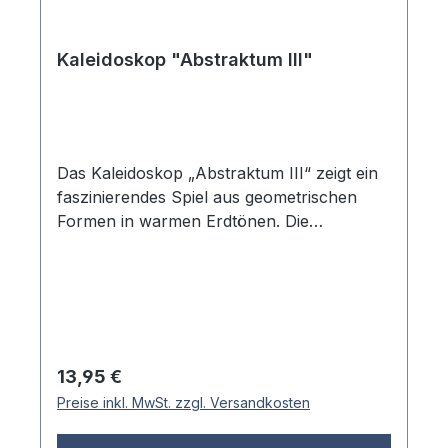
Kaleidoskop "Abstraktum III"
Das Kaleidoskop „Abstraktum III“ zeigt ein
faszinierendes Spiel aus geometrischen
Formen in warmen Erdtönen. Die
dekorative Äußeres mit abstrakten Mustern
macht dieses klassische Kaleidoskop zu
einem echten Hingucker. Durch die
Drehbewegung entstehen immer neue
symmetrische Muster, die kleine und große
Entdecker gleichermaßen begeistern. Ein
Regulärer Preis:
13,95 €
schönes Geschenk für alle, die sich gerne
Preise inkl. MwSt. zzgl. Versandkosten
von optischen Effekten verzaubern lassen.
Das Äußere ist mit einem mehrfarbigen