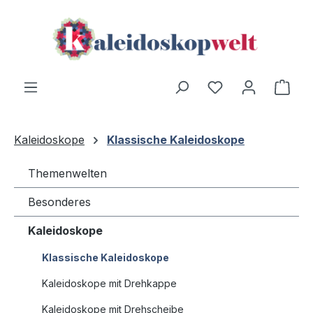
Zum Hauptinhalt springen
Du hast 0 Produ
Ware
Kaleidoskope
Klassische Kaleidoskope
Themenwelten
Besonderes
Kaleidoskope
Klassische Kaleidoskope
Kaleidoskope mit Drehkappe
Kaleidoskope mit Drehscheibe