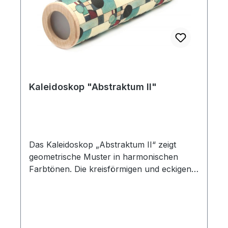
Inneren sorgt für die charakteristischen
Lichtbrechungen und Reflexionen. Maße (L
× B): 17,5 × 4,5 cm Altersangabe: ab 3
Jahre
Kaleidoskop "Abstraktum II"
Das Kaleidoskop „Abstraktum II“ zeigt
geometrische Muster in harmonischen
Farbtönen. Die kreisförmigen und eckigen
Elemente in Grün, Beige und Dunkelrot
ergeben beim Drehen immer neue
Kombinationen. Ein klassisches
Kaleidoskop, das Jung und Alt