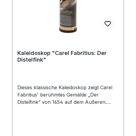
Kaleidoskop "Carel Fabritius: Der
Distelfink"
Dieses klassische Kaleidoskop zeigt Carel
Fabritius' berühmtes Gemälde „Der
Distelfink“ von 1654 auf dem Äußeren.
Durch die Drehbewegung entstehen immer
neue symmetrische Muster in warmen
Erdtönen. Das handliche Format macht es
zu einem idealen Begleiter für kleine