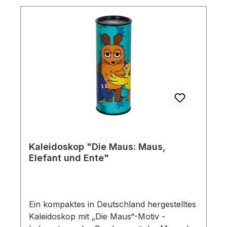
unterwegs oder im Garten. Ein schönes
Geschenk für Kinder und Erwachsene, die
die beliebte Maus und ihre Freunde mögen.
Maße (L × B): 12,5 × 4,5 cm Altersangabe:
ab 3 Jahre
Kaleidoskop "Die Maus: Maus,
Elefant und Ente"
Ein kompaktes in Deutschland hergestelltes
Kaleidoskop mit „Die Maus“-Motiv -