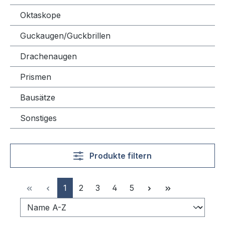
Oktaskope
Guckaugen/Guckbrillen
Drachenaugen
Prismen
Bausätze
Sonstiges
Produkte filtern
Seite
Seite
Seite
Seite
Seite
1
2
3
4
5