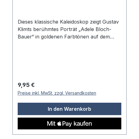
Dieses klassische Kaleidoskop zeigt Gustav
Klimts berühmtes Porträt „Adele Bloch-
Bauer“ in goldenen Farbtönen auf dem
Äußeren. Die charakteristischen
ornamentalen Muster und warmen
Goldtöne des Jugendstil-Meisterwerks
machen es zu einem besonderen
Kaleidoskop für Kunstliebhaber. Beim
Drehen entstehen immer neue
Regulärer Preis:
9,95 €
symmetrische Muster, die an Klimts
Preise inkl. MwSt. zzgl. Versandkosten
dekorative Bildsprache erinnern. Das
Gehäuse ist mit dem vollständigen
In den Warenkorb
Kunstwerk bedruckt und zeigt sowohl das
charakteristische Gesicht der Porträtierten
als auch die typischen geometrischen und
floralen Ornamente in Gold- und