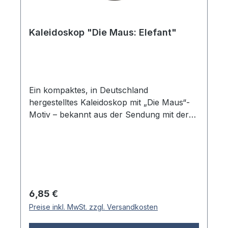
Kaleidoskop "Die Maus: Elefant"
Ein kompaktes, in Deutschland
hergestelltes Kaleidoskop mit „Die Maus“-
Motiv – bekannt aus der Sendung mit der
Maus des Westdeutschen Rundfunks
(WDR). Das Gehäuse zeigt den beliebten
blauen Elefanten auf rosa Hintergrund mit
pinken Elefanten-Silhouetten. Beim
Durchschauen entstehen faszinierende
kaleidoskopische Muster der gespiegelten
Regulärer Preis:
6,85 €
Umgebung. Die Optik erzeugt symmetrische
Preise inkl. MwSt. zzgl. Versandkosten
Spiegelungen, die sich je nach Blickrichtung
verändern. Das handliche Format eignet