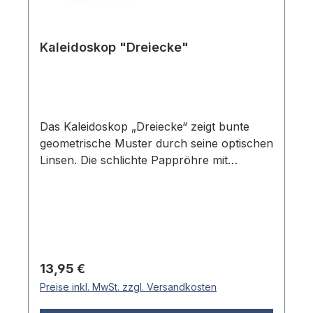
Kaleidoskop "Dreiecke"
Das Kaleidoskop „Dreiecke“ zeigt bunte
geometrische Muster durch seine optischen
Linsen. Die schlichte Pappröhre mit
dreieckigem Dekor macht es zu einem
zugänglichen Einstieg in die Welt der
Kaleidoskope. Einfach ans Licht halten,
durchschauen und die sich ständig
verändernden Farbspiele genießen. Das mit
bunten Dreiecken bedruckte Gehäuse liegt
Regulärer Preis:
13,95 €
angenehm in der Hand und bietet durch die
Preise inkl. MwSt. zzgl. Versandkosten
leichte Bauweise einen komfortablen Griff.
Die optischen Linsen erzeugen beim Blick