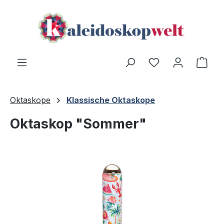
Zum Hauptinhalt springen
Ware
Oktaskope
Klassische Oktaskope
Oktaskop "Sommer"
Bildergalerie überspringen