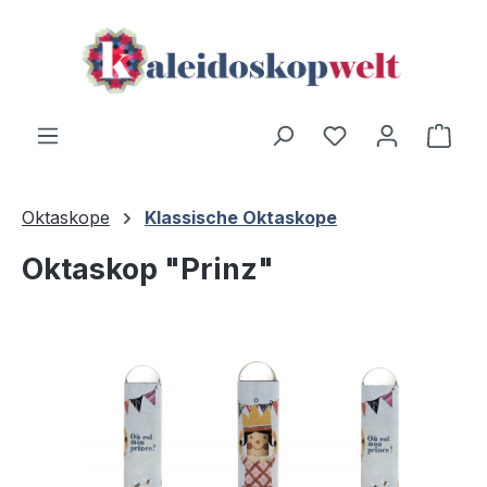
Zum Hauptinhalt springen
Du hast 0 Produ
Ware
Oktaskope
Klassische Oktaskope
Oktaskop "Prinz"
Bildergalerie überspringen