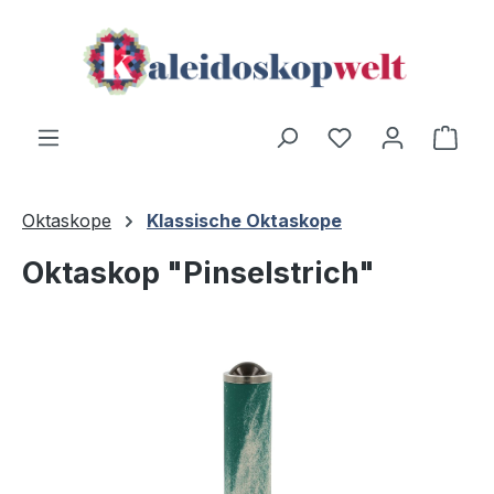
Zum Hauptinhalt springen
Ware
Oktaskope
Klassische Oktaskope
Oktaskop "Pinselstrich"
Bildergalerie überspringen