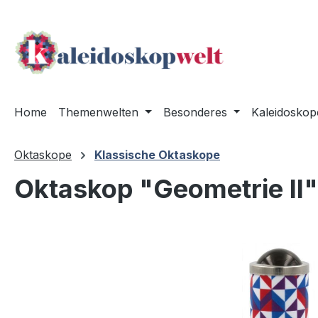
m Hauptinhalt springen
Zur Suche springen
Zur Hauptnavigation springen
Home
Themenwelten
Besonderes
Kaleidoskop
Oktaskope
Klassische Oktaskope
Oktaskop "Geometrie II"
Bildergalerie überspringen