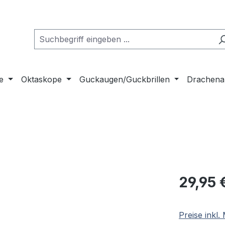
e
Oktaskope
Guckaugen/Guckbrillen
Drachena
Regulärer Pr
29,95 
Preise inkl