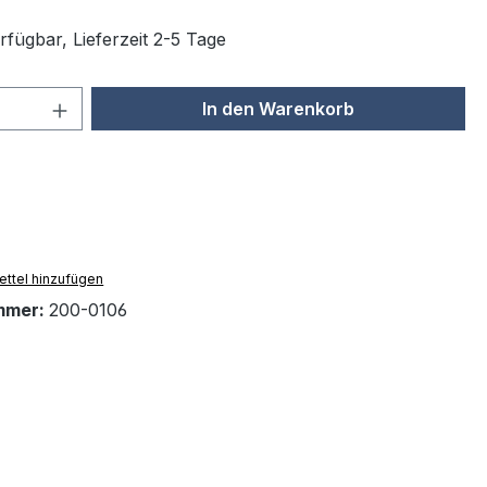
rfügbar, Lieferzeit 2-5 Tage
 Anzahl: Gib den gewünschten Wert ein 
In den Warenkorb
ttel hinzufügen
mmer:
200-0106