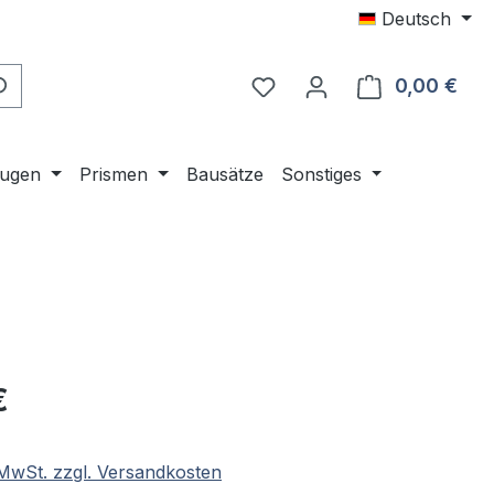
Deutsch
0,00 €
Ware
ugen
Prismen
Bausätze
Sonstiges
eis:
€
. MwSt. zzgl. Versandkosten