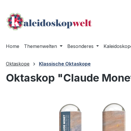
m Hauptinhalt springen
Zur Suche springen
Zur Hauptnavigation springen
Home
Themenwelten
Besonderes
Kaleidoskop
Oktaskope
Klassische Oktaskope
Oktaskop "Claude Mone
Bildergalerie überspringen