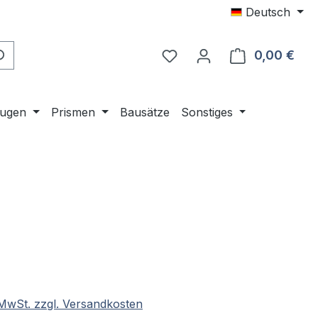
Deutsch
0,00 €
Ware
ugen
Prismen
Bausätze
Sonstiges
eis:
. MwSt. zzgl. Versandkosten