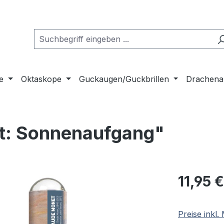
e
Oktaskope
Guckaugen/Guckbrillen
Drachena
t: Sonnenaufgang"
Regulärer Pr
11,95 €
Preise inkl