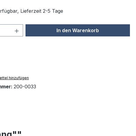
rfügbar, Lieferzeit 2-5 Tage
 Anzahl: Gib den gewünschten Wert ein 
In den Warenkorb
ttel hinzufügen
mmer:
200-0033
ang""