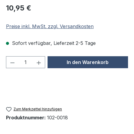
Regulärer Preis:
10,95 €
Preise inkl. MwSt. zzgl. Versandkosten
Sofort verfügbar, Lieferzeit 2-5 Tage
Produkt Anzahl: Gib den gewünschten We
In den Warenkorb
Zum Merkzettel hinzufügen
Produktnummer:
102-0018