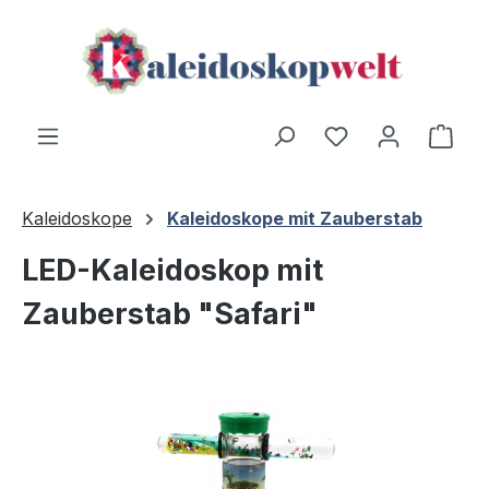
Zum Hauptinhalt springen
Ware
Kaleidoskope
Kaleidoskope mit Zauberstab
LED-Kaleidoskop mit
Zauberstab "Safari"
Bildergalerie überspringen