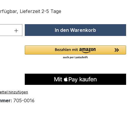
rfügbar, Lieferzeit 2-5 Tage
 Anzahl: Gib den gewünschten Wert ein 
In den Warenkorb
ttel hinzufügen
mmer:
705-0016