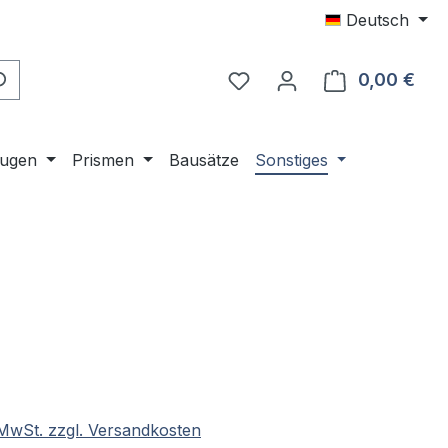
Deutsch
Du hast 0 Produkte auf 
0,00 €
Ware
ugen
Prismen
Bausätze
Sonstiges
eis:
. MwSt. zzgl. Versandkosten