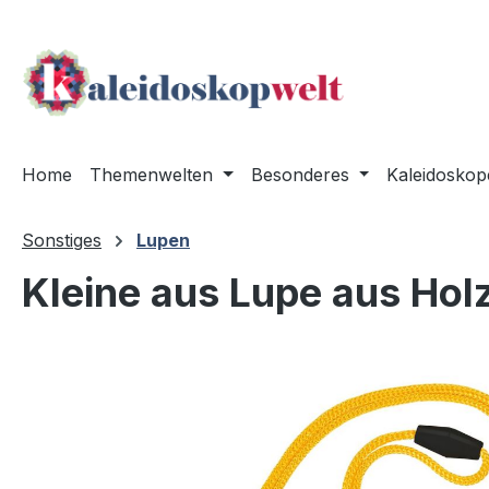
m Hauptinhalt springen
Zur Suche springen
Zur Hauptnavigation springen
Home
Themenwelten
Besonderes
Kaleidoskop
Sonstiges
Lupen
Kleine aus Lupe aus Hol
Bildergalerie überspringen