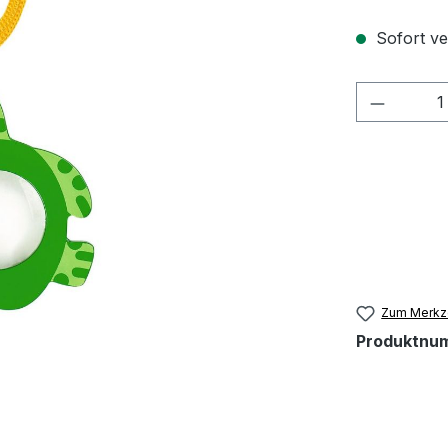
Sofort ve
Produkt
Zum Merkze
Produktnu