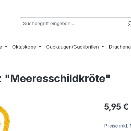
e
Oktaskope
Guckaugen/Guckbrillen
Drachena
z "Meeresschildkröte"
Regulärer Pr
5,95 €
Preise inkl