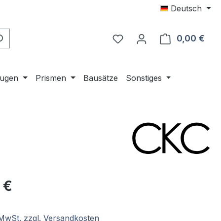
Deutsch
0,00 €
Ware
ugen
Prismen
Bausätze
Sonstiges
eis:
 €
. MwSt. zzgl. Versandkosten