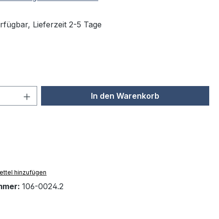
rfügbar, Lieferzeit 2-5 Tage
swählen
 Anzahl: Gib den gewünschten Wert ein 
In den Warenkorb
ttel hinzufügen
mmer:
106-0024.2