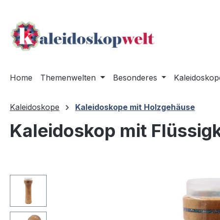
m Hauptinhalt springen
Zur Suche springen
Zur Hauptnavigation springen
Home
Themenwelten
Besonderes
Kaleidoskop
Kaleidoskope
Kaleidoskope mit Holzgehäuse
Kaleidoskop mit Flüssigk
Bildergalerie überspringen