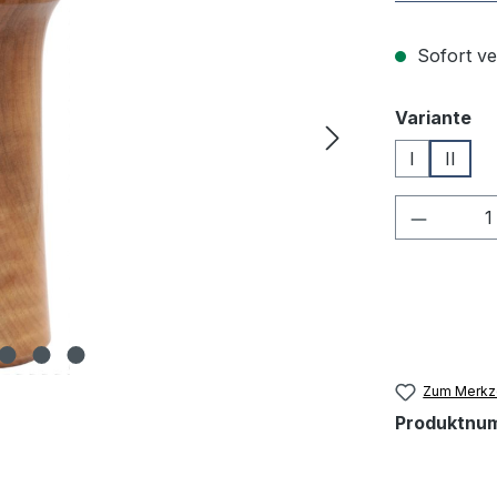
Sofort ve
au
Variante
I
II
Produkt
Zum Merkze
Produktnu