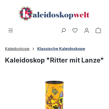
Zum Hauptinhalt springen
Ware
Kaleidoskope
Klassische Kaleidoskope
Kaleidoskop "Ritter mit Lanze"
Bildergalerie überspringen