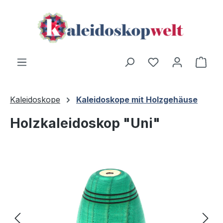
Zum Hauptinhalt springen
Ware
Kaleidoskope
Kaleidoskope mit Holzgehäuse
Holzkaleidoskop "Uni"
Bildergalerie überspringen