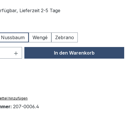
rfügbar, Lieferzeit 2-5 Tage
wählen
Nussbaum
Wengé
Zebrano
 Anzahl: Gib den gewünschten Wert ein 
In den Warenkorb
ttel hinzufügen
mmer:
207-0006.4