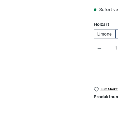
Sofort ve
aus
Holzart
Limone
Produkt
Zum Merkze
Produktnu