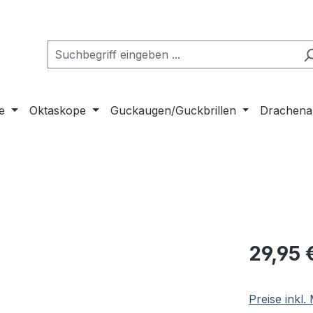
e
Oktaskope
Guckaugen/Guckbrillen
Drachena
Regulärer Pr
29,95 
Preise inkl