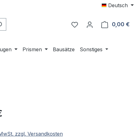
Deutsch
0,00 €
Ware
ugen
Prismen
Bausätze
Sonstiges
eis:
€
. MwSt. zzgl. Versandkosten