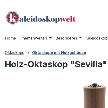
m Hauptinhalt springen
Zur Suche springen
Zur Hauptnavigation springen
Home
Themenwelten
Besonderes
Kaleidoskop
Oktaskope
Oktaskope mit Holzgehäuse
Holz-Oktaskop "Sevilla"
Bildergalerie überspringen