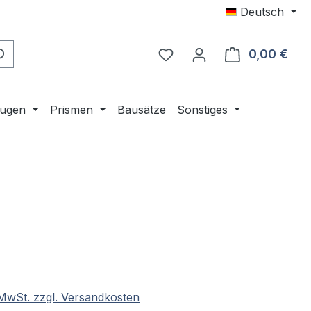
Deutsch
0,00 €
Ware
ugen
Prismen
Bausätze
Sonstiges
eis:
. MwSt. zzgl. Versandkosten