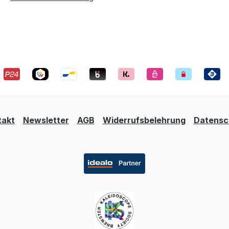
takt
Newsletter
AGB
Widerrufsbelehrung
Datensc