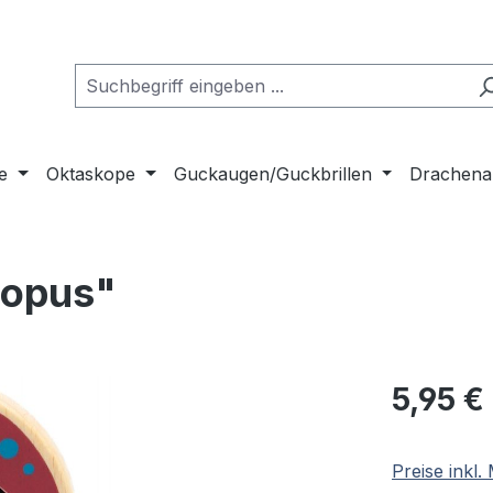
e
Oktaskope
Guckaugen/Guckbrillen
Drachena
topus"
Regulärer Pr
5,95 €
Preise inkl