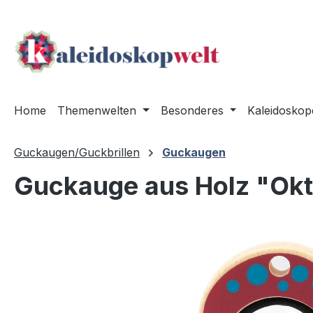
m Hauptinhalt springen
Zur Suche springen
Zur Hauptnavigation springen
Home
Themenwelten
Besonderes
Kaleidoskop
Guckaugen/Guckbrillen
Guckaugen
Guckauge aus Holz "Ok
Bildergalerie überspringen