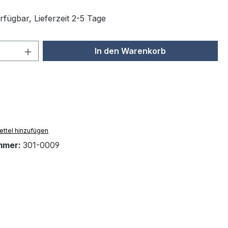
rfügbar, Lieferzeit 2-5 Tage
 Anzahl: Gib den gewünschten Wert ein 
In den Warenkorb
ttel hinzufügen
mmer:
301-0009