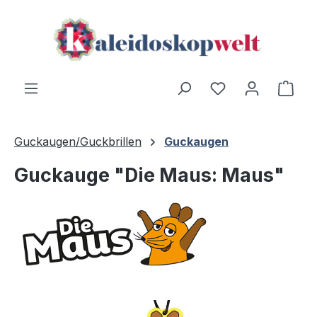
Zum Hauptinhalt springen
Du hast 0 Produ
Ware
Guckaugen/Guckbrillen
Guckaugen
Guckauge "Die Maus: Maus"
Bildergalerie überspringen