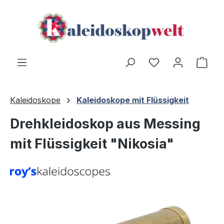
Zum Hauptinhalt springen
Ware
Kaleidoskope
Kaleidoskope mit Flüssigkeit
Drehkleidoskop aus Messing
mit Flüssigkeit "Nikosia"
Bildergalerie überspringen