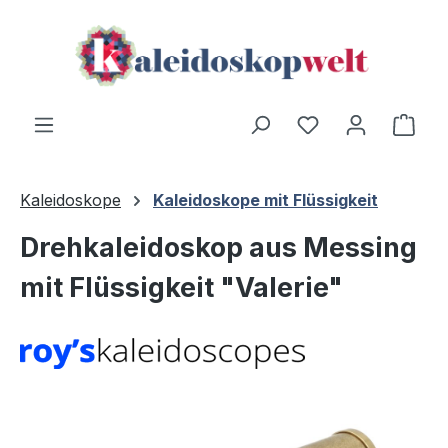
Zum Hauptinhalt springen
Du hast 0 Produ
Ware
Kaleidoskope
Kaleidoskope mit Flüssigkeit
Drehkaleidoskop aus Messing
mit Flüssigkeit "Valerie"
Bildergalerie überspringen