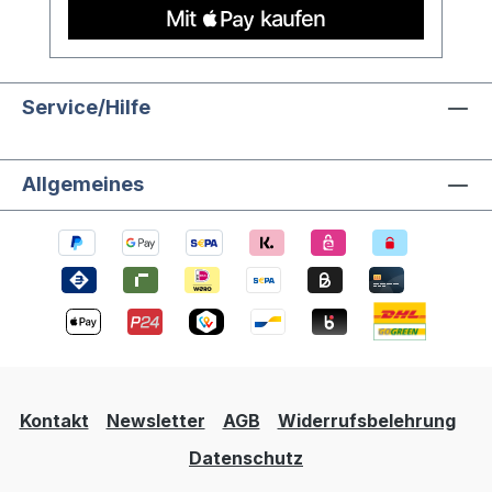
Spiegelsystem sorgt für brillante
Lichtbrechungen und schafft ein
beeindruckendes Seherlebnis. Die glatte
Holzoberfläche liegt angenehm in der
Service/Hilfe
Hand und macht dieses Kaleidoskop zu
einem wahren Augenschmaus für alle
Sinne. Maße (L × B): 17,0 × 8,5 cm
Allgemeines
Altersangabe: ab 5 Jahre
Kontakt
Newsletter
AGB
Widerrufsbelehrung
Datenschutz