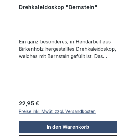
Drehkaleidoskop "Bernstein"
Ein ganz besonderes, in Handarbeit aus
Birkenholz hergestelltes Drehkaleidoskop,
welches mit Bernstein gefüllt ist. Das
warme, honigfarbene Birkenholz wurde
sorgfältig gedrechselt und verleiht diesem
Kaleidoskop eine edle, natürliche
Ausstrahlung. Die echten Bernsteinstücke
im Inneren erzeugen beim Drehen des
Objektivs faszinierende kaleidoskopische
Regulärer Preis:
22,95 €
Muster in warmen Goldtönen. Durch die
Preise inkl. MwSt. zzgl. Versandkosten
hochwertige Handwerkskunst und die
Verwendung natürlicher Materialien ist
In den Warenkorb
jedes Exemplar ein Unikat. Das präzise