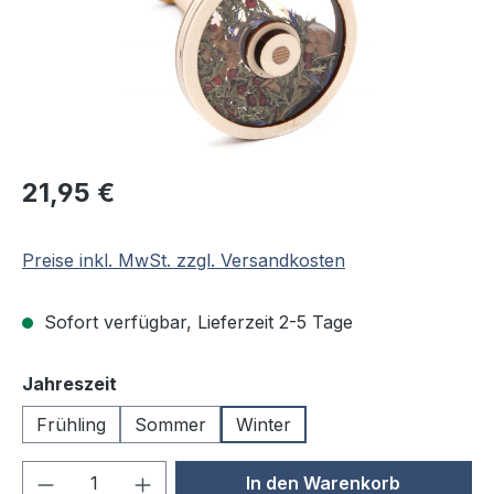
Regulärer Preis:
21,95 €
Preise inkl. MwSt. zzgl. Versandkosten
Sofort verfügbar, Lieferzeit 2-5 Tage
auswählen
Jahreszeit
Frühling
Sommer
Winter
Produkt Anzahl: Gib den gewünschten We
In den Warenkorb