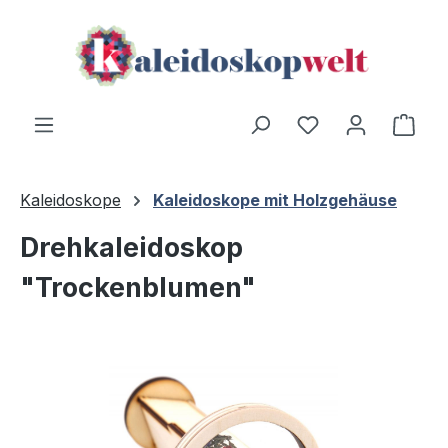
Zum Hauptinhalt springen
Du hast 0 Produ
Ware
Kaleidoskope
Kaleidoskope mit Holzgehäuse
Drehkaleidoskop
"Trockenblumen"
Bildergalerie überspringen