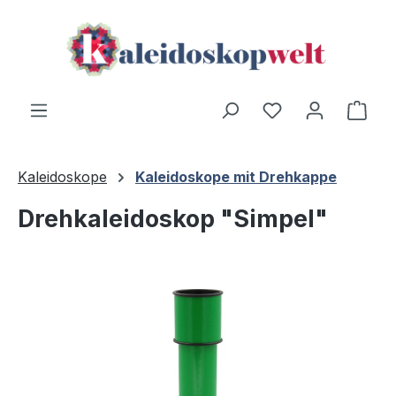
Zum Hauptinhalt springen
Ware
Kaleidoskope
Kaleidoskope mit Drehkappe
Drehkaleidoskop "Simpel"
Bildergalerie überspringen