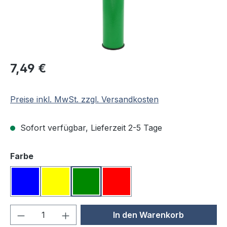
Regulärer Preis:
7,49 €
Preise inkl. MwSt. zzgl. Versandkosten
Sofort verfügbar, Lieferzeit 2-5 Tage
auswählen
Farbe
Blau
Gelb
Grün
Rot
Produkt Anzahl: Gib den gewünschten We
In den Warenkorb