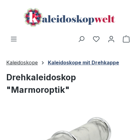
Zum Hauptinhalt springen
Du hast 0 Produ
Ware
Kaleidoskope
Kaleidoskope mit Drehkappe
Drehkaleidoskop
"Marmoroptik"
Bildergalerie überspringen