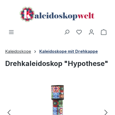
Zum Hauptinhalt springen
Du hast 0 Produ
Ware
Kaleidoskope
Kaleidoskope mit Drehkappe
Drehkaleidoskop "Hypothese"
Bildergalerie überspringen