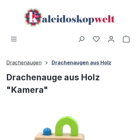
Zum Hauptinhalt springen
Du hast 0 Produ
Ware
Drachenaugen
Drachenaugen aus Holz
Drachenauge aus Holz
"Kamera"
Bildergalerie überspringen