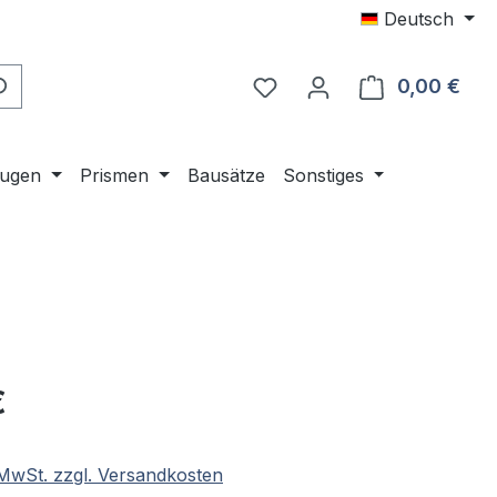
Deutsch
0,00 €
Ware
ugen
Prismen
Bausätze
Sonstiges
eis:
€
. MwSt. zzgl. Versandkosten