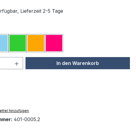
rfügbar, Lieferzeit 2-5 Tage
ählen
Hellblau
Hellgrün
Orange
Rosa
 Anzahl: Gib den gewünschten Wert ein 
In den Warenkorb
ttel hinzufügen
mmer:
401-0005.2