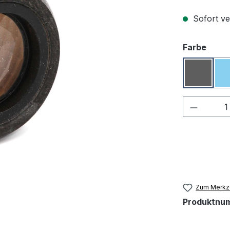
Sofort ve
ausw
Farbe
Grau
Produkt
Zum Merkze
Produktnu