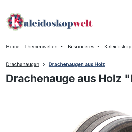
m Hauptinhalt springen
Zur Suche springen
Zur Hauptnavigation springen
Home
Themenwelten
Besonderes
Kaleidoskop
Drachenaugen
Drachenaugen aus Holz
Drachenauge aus Holz "
Bildergalerie überspringen