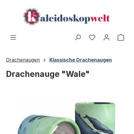
Zum Hauptinhalt springen
Ware
Drachenaugen
Klassische Drachenaugen
Drachenauge "Wale"
Bildergalerie überspringen