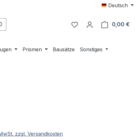
Deutsch
0,00 €
Ware
ugen
Prismen
Bausätze
Sonstiges
eis:
. MwSt. zzgl. Versandkosten