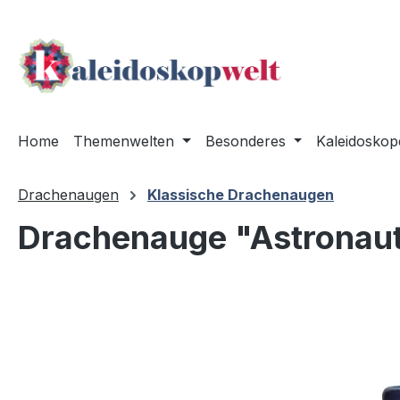
m Hauptinhalt springen
Zur Suche springen
Zur Hauptnavigation springen
Home
Themenwelten
Besonderes
Kaleidoskop
Drachenaugen
Klassische Drachenaugen
Drachenauge "Astronau
Bildergalerie überspringen