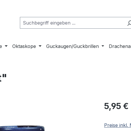
e
Oktaskope
Guckaugen/Guckbrillen
Drachena
t"
Regulärer Pr
5,95 €
Preise inkl