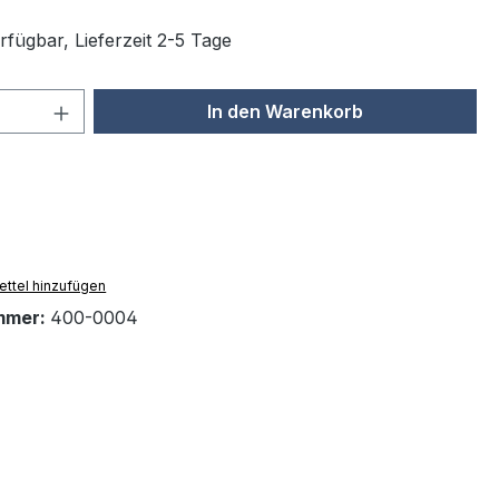
rfügbar, Lieferzeit 2-5 Tage
 Anzahl: Gib den gewünschten Wert ein 
In den Warenkorb
ttel hinzufügen
mmer:
400-0004