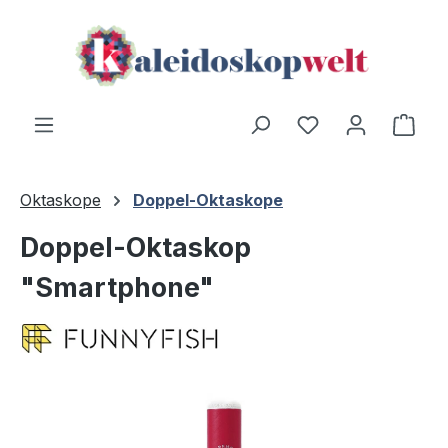
Zum Hauptinhalt springen
Ware
Oktaskope
Doppel-Oktaskope
Doppel-Oktaskop
"Smartphone"
Bildergalerie überspringen