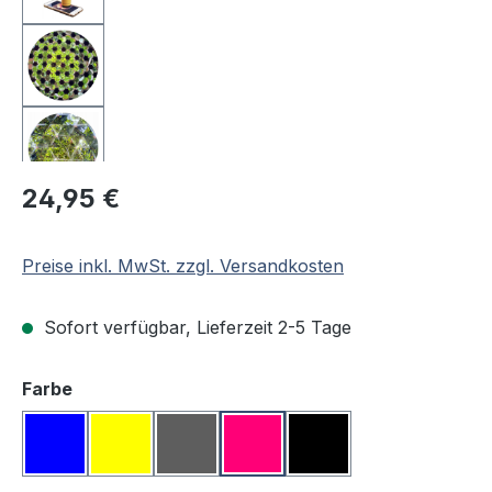
Regulärer Preis:
24,95 €
Preise inkl. MwSt. zzgl. Versandkosten
Sofort verfügbar, Lieferzeit 2-5 Tage
auswählen
Farbe
Blau
Gelb
Grau
Rosa
Schwarz