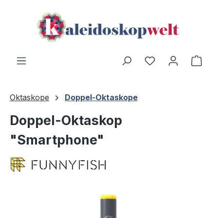
Zum Hauptinhalt springen
Ware
Oktaskope
Doppel-Oktaskope
Doppel-Oktaskop
"Smartphone"
Bildergalerie überspringen