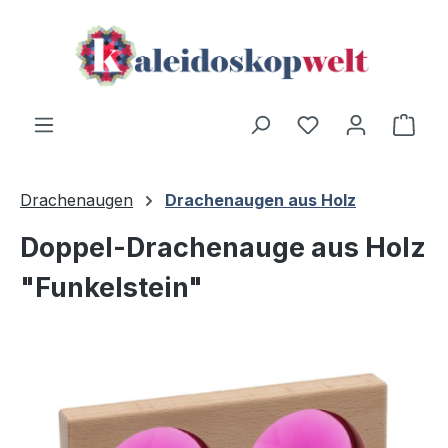
Zum Hauptinhalt springen
Du hast 0 Produ
Ware
Drachenaugen
Drachenaugen aus Holz
Doppel-Drachenauge aus Holz
"Funkelstein"
Bildergalerie überspringen