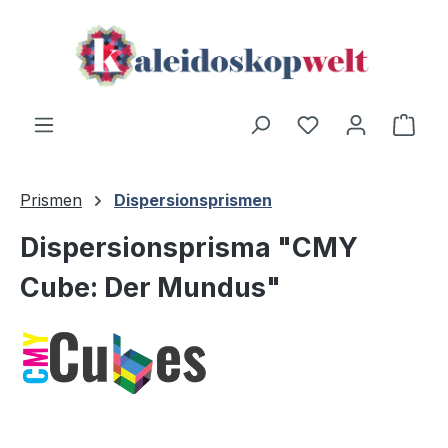
Zum Hauptinhalt springen
Ware
Prismen
Dispersionsprismen
Dispersionsprisma "CMY
Cube: Der Mundus"
Bildergalerie überspringen