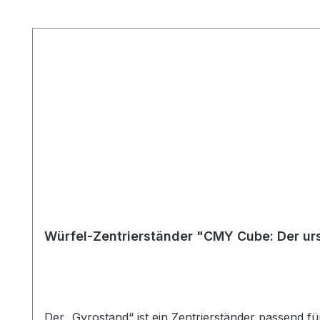
Produktgalerie überspringen
Würfel-Zentrierständer "CMY Cube: Der ur
Der „Gyrostand“ ist ein Zentrierständer passend f