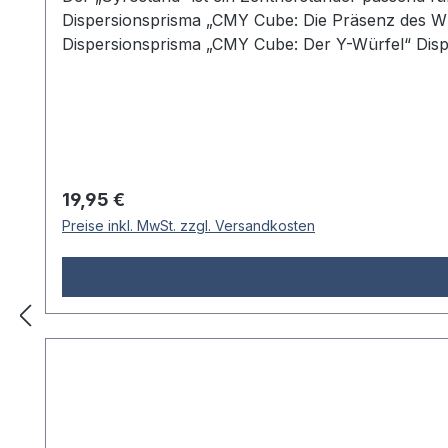
Dispersionsprisma „CMY Cube: Die Präsenz des W
Dispersionsprisma „CMY Cube: Der Y-Würfel“ Disper
Ständer aus transparentem Acryl ermöglicht eine o
Halterungen sorgt für eine stabile und sichere Po
Gyrostand bietet die perfekte Balance zwischen Fu
präsentieren möchten. Maße (L × B × H): 10,0 × 1
Regulärer Preis:
19,95 €
Preise inkl. MwSt. zzgl. Versandkosten