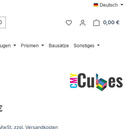
Deutsch
0,00 €
Ware
ugen
Prismen
Bausätze
Sonstiges
eis:
€
. MwSt. zzgl. Versandkosten