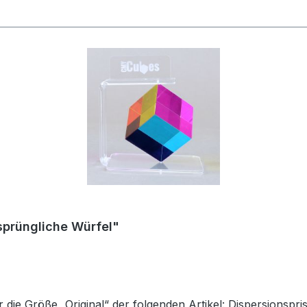
sprüngliche Würfel"
ür die Größe „Original“ der folgenden Artikel: Dispersions