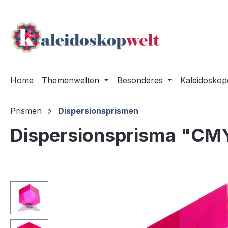
m Hauptinhalt springen
Zur Suche springen
Zur Hauptnavigation springen
Home
Themenwelten
Besonderes
Kaleidoskop
Prismen
Dispersionsprismen
Dispersionsprisma "CM
Bildergalerie überspringen