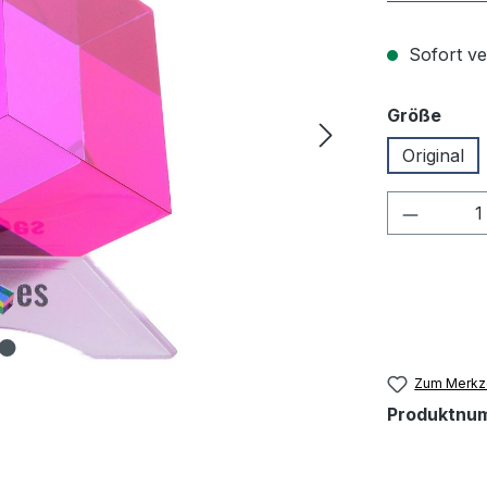
Sofort ve
ausw
Größe
Original
Produkt
Zum Merkze
Produktnu