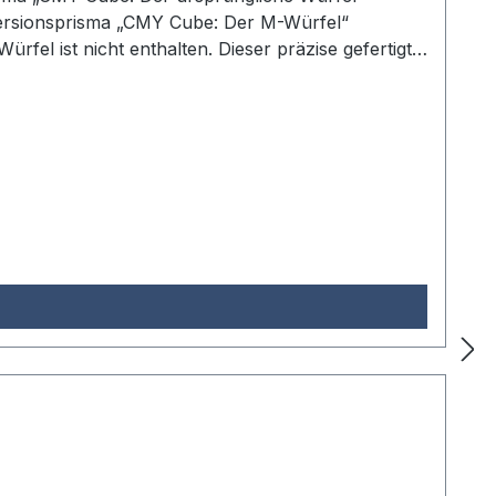
persionsprisma „CMY Cube: Der M-Würfel“
el ist nicht enthalten. Dieser präzise gefertigte
achte Konstruktion mit vier präzise angeordneten
e das Prisma elegant zur Geltung bringt. Der
, die ihre hochwertigen CMY Cubes stilvoll