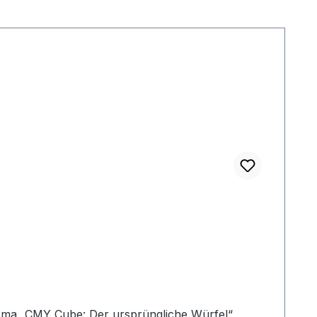
prisma „CMY Cube: Der ursprüngliche Würfel“