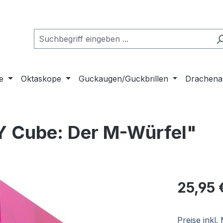
e
Oktaskope
Guckaugen/Guckbrillen
Drachena
Y Cube: Der M-Würfel"
Regulärer Pr
25,95 
Preise inkl