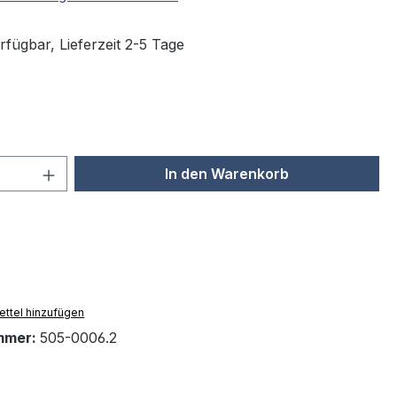
rfügbar, Lieferzeit 2-5 Tage
ählen
 Anzahl: Gib den gewünschten Wert ein 
In den Warenkorb
ttel hinzufügen
mmer:
505-0006.2