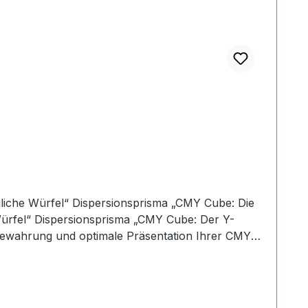
gliche Würfel“ Dispersionsprisma „CMY Cube: Die
ürfel“ Dispersionsprisma „CMY Cube: Der Y-
fbewahrung und optimale Präsentation Ihrer CMY
stellung der optischen Würfel. Das transparente
 Sammler, Schreibtisch oder als Geschenkzubehör.