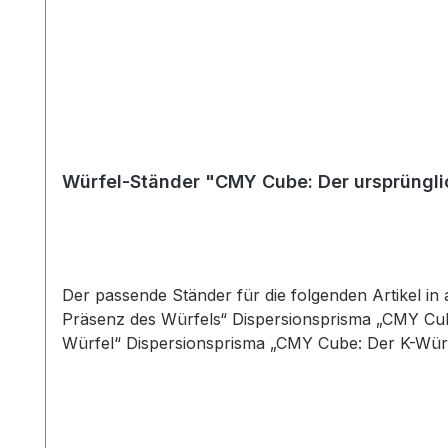
Würfel-Ständer "CMY Cube: Der ursprüngli
Der passende Ständer für die folgenden Artikel i
Präsenz des Würfels“ Dispersionsprisma „CMY Cu
Würfel“ Dispersionsprisma „CMY Cube: Der K-Würfe
Cube Dispersionsprismen. Die dreieckige Form sor
Material fügt sich unauffällig in jede Umgebung ei
Maße (L × B × H): 6,5 × 7,5 × 2,0 cm Altersangab