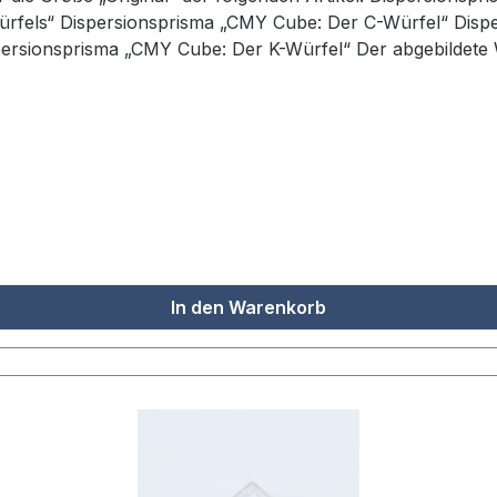
ürfels“ Dispersionsprisma „CMY Cube: Der C-Würfel“ Dis
sionsprisma „CMY Cube: Der K-Würfel“ Der abgebildete Würf
ptimale Präsentation Ihres Dispersionsprismas. Die durchd
sitionierung des Würfels, während die transparente Bauweis
nktionalität und ästhetischem Anspruch - ideal für Sammler
0,5 × 10,5 cm Altersangabe: ab 5 Jahre
In den Warenkorb