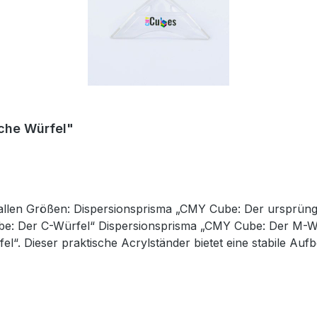
che Würfel"
n allen Größen: Dispersionsprisma „CMY Cube: Der ursprün
be: Der C-Würfel“ Dispersionsprisma „CMY Cube: Der M-W
l“. Dieser praktische Acrylständer bietet eine stabile Au
gt für sicheren Halt und ermöglicht eine ansprechende Aus
n und lenkt den Blick auf das eigentliche Prisma. Ideal für
e: ab 5 Jahre