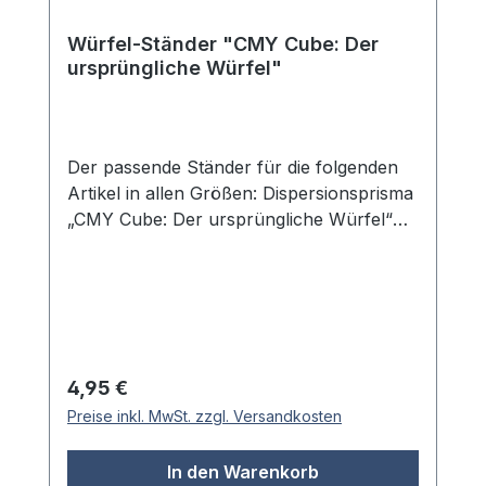
Maße (L × B × H): 10,0 × 10,5 × 10,5 cm
Altersangabe: ab 5 Jahre
Würfel-Ständer "CMY Cube: Der
ursprüngliche Würfel"
Der passende Ständer für die folgenden
Artikel in allen Größen: Dispersionsprisma
„CMY Cube: Der ursprüngliche Würfel“
Dispersionsprisma „CMY Cube: Die
Präsenz des Würfels“ Dispersionsprisma
„CMY Cube: Der C-Würfel“
Dispersionsprisma „CMY Cube: Der M-
Würfel“ Dispersionsprisma „CMY Cube:
Der Y-Würfel“ Dispersionsprisma „CMY
Regulärer Preis:
4,95 €
Cube: Der K-Würfel“. Dieser praktische
Preise inkl. MwSt. zzgl. Versandkosten
Acrylständer bietet eine stabile
Aufbewahrung und optimale Präsentation
In den Warenkorb
Ihrer CMY Cube Dispersionsprismen. Die