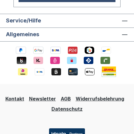
dreieckige Form sorgt für sicheren Halt
und ermöglicht eine ansprechende
Ausstellung der optischen Würfel. Das
Service/Hilfe
transparente Material fügt sich unauffällig
Allgemeines
in jede Umgebung ein und lenkt den Blick
auf das eigentliche Prisma. Ideal für
Sammler, Schreibtisch oder als
Geschenkzubehör. Maße (L × B × H): 6,5
× 7,5 × 2,0 cm Altersangabe: ab 5 Jahre
Kontakt
Newsletter
AGB
Widerrufsbelehrung
Datenschutz