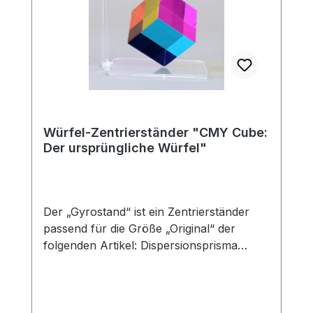
Würfel-Zentrierständer "CMY Cube:
Der ursprüngliche Würfel"
Der „Gyrostand“ ist ein Zentrierständer
passend für die Größe „Original“ der
folgenden Artikel: Dispersionsprisma
„CMY Cube: Der ursprüngliche Würfel“
Dispersionsprisma „CMY Cube: Die
Präsenz des Würfels“ Dispersionsprisma
„CMY Cube: Der C-Würfel“