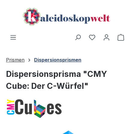
Zum Hauptinhalt springen
Ware
Prismen
Dispersionsprismen
Dispersionsprisma "CMY
Cube: Der C-Würfel"
Bildergalerie überspringen