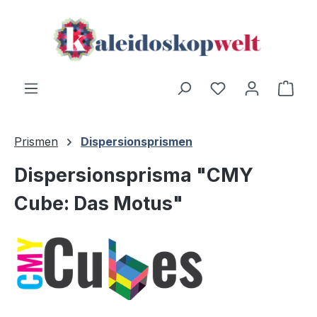
Zum Hauptinhalt springen
Du hast 0 Produ
Ware
Prismen
Dispersionsprismen
Dispersionsprisma "CMY
Cube: Das Motus"