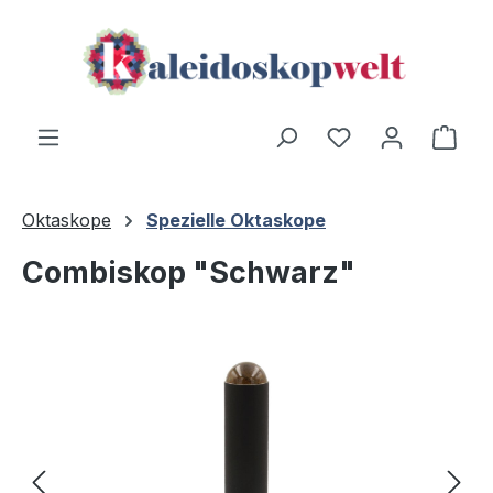
Zum Hauptinhalt springen
Du hast 0 Produ
Ware
Oktaskope
Spezielle Oktaskope
Combiskop "Schwarz"
Bildergalerie überspringen